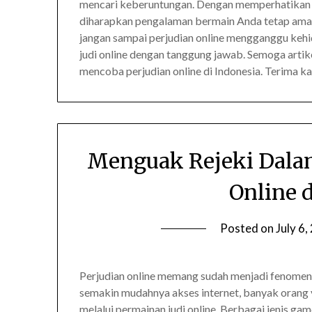
mencari keberuntungan. Dengan memperhatikan hal
diharapkan pengalaman bermain Anda tetap aman
jangan sampai perjudian online mengganggu kehid
judi online dengan tanggung jawab. Semoga artik
mencoba perjudian online di Indonesia. Terima ka
Menguak Rejeki Dala
Online 
Posted on
July 6
Perjudian online memang sudah menjadi fenomena 
semakin mudahnya akses internet, banyak orang
melalui permainan judi online. Berbagai jenis gam