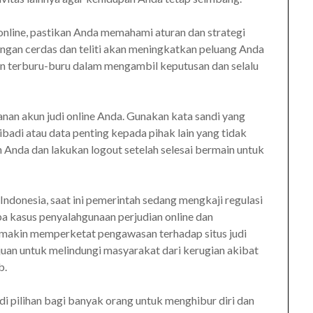
 online, pastikan Anda memahami aturan dan strategi
gan cerdas dan teliti akan meningkatkan peluang Anda
an terburu-buru dalam mengambil keputusan dan selalu
manan akun judi online Anda. Gunakan kata sandi yang
badi atau data penting kepada pihak lain yang tidak
n Anda dan lakukan logout setelah selesai bermain untuk
ndonesia, saat ini pemerintah sedang mengkaji regulasi
apa kasus penyalahgunaan perjudian online dan
makin memperketat pengawasan terhadap situs judi
tujuan untuk melindungi masyarakat dari kerugian akibat
b.
di pilihan bagi banyak orang untuk menghibur diri dan