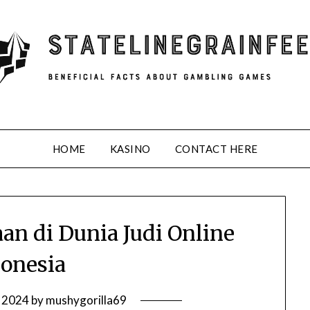
HOME
KASINO
CONTACT HERE
an di Dunia Judi Online
onesia
, 2024
by
mushygorilla69