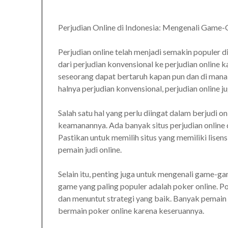
Perjudian Online di Indonesia: Mengenali Game-
Perjudian online telah menjadi semakin populer d
dari perjudian konvensional ke perjudian online 
seseorang dapat bertaruh kapan pun dan di mana p
halnya perjudian konvensional, perjudian online j
Salah satu hal yang perlu diingat dalam berjudi o
keamanannya. Ada banyak situs perjudian online d
Pastikan untuk memilih situs yang memiliki lisens
pemain judi online.
Selain itu, penting juga untuk mengenali game-ga
game yang paling populer adalah poker online. 
dan menuntut strategi yang baik. Banyak pemain
bermain poker online karena keseruannya.