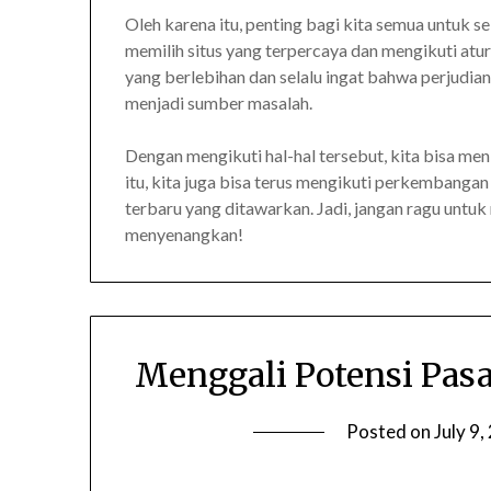
Oleh karena itu, penting bagi kita semua untuk se
memilih situs yang terpercaya dan mengikuti atur
yang berlebihan dan selalu ingat bahwa perjudia
menjadi sumber masalah.
Dengan mengikuti hal-hal tersebut, kita bisa me
itu, kita juga bisa terus mengikuti perkembanga
terbaru yang ditawarkan. Jadi, jangan ragu untu
menyenangkan!
Menggali Potensi Pasa
Posted on
July 9