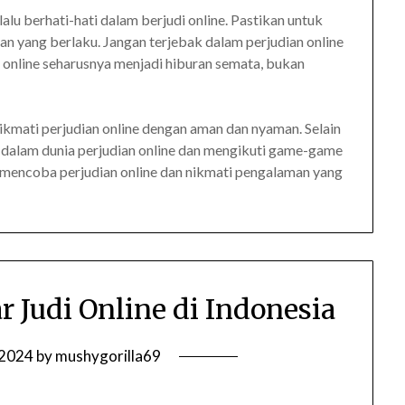
lalu berhati-hati dalam berjudi online. Pastikan untuk
an yang berlaku. Jangan terjebak dalam perjudian online
n online seharusnya menjadi hiburan semata, bukan
nikmati perjudian online dengan aman dan nyaman. Selain
n dalam dunia perjudian online dan mengikuti game-game
k mencoba perjudian online dan nikmati pengalaman yang
r Judi Online di Indonesia
, 2024
by
mushygorilla69