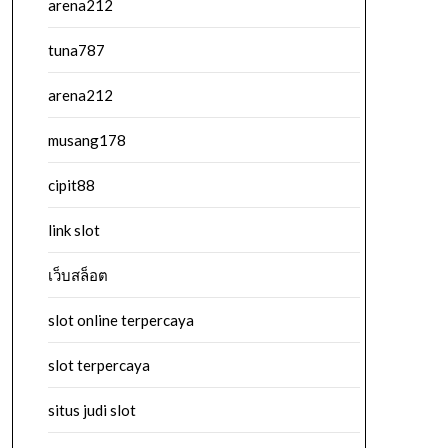
arena212
tuna787
arena212
musang178
cipit88
link slot
เว็บสล็อต
slot online terpercaya
slot terpercaya
situs judi slot