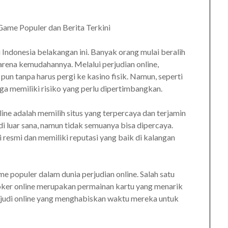
Game Populer dan Berita Terkini
i Indonesia belakangan ini. Banyak orang mulai beralih
karena kemudahannya. Melalui perjudian online,
un tanpa harus pergi ke kasino fisik. Namun, seperti
uga memiliki risiko yang perlu dipertimbangkan.
nline adalah memilih situs yang terpercaya dan terjamin
i luar sana, namun tidak semuanya bisa dipercaya.
i resmi dan memiliki reputasi yang baik di kalangan
me populer dalam dunia perjudian online. Salah satu
Poker online merupakan permainan kartu yang menarik
 judi online yang menghabiskan waktu mereka untuk