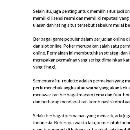
Selain itu, juga penting untuk memilih situs judi 
memiliki lisensi resmi dan memiliki reputasi yang 
ulasan dan rating situs tersebut sebelum mulai 
Berbagai game populer dalam perjudian online di I
dan slot online. Poker merupakan salah satu perm
online. Permainan ini membutuhkan strategi dan
merupakan permainan yang sering dimainkan kar
yang tinggi.
Sementara itu, roulette adalah permainan yang
perlu menebak angka atau warna yang akan keluar
menawarkan berbagai macam tema dan fitur bon
dan berharap mendapatkan kombinasi simbol y
Selain berbagai permainan yang menarik, ada juga
Indonesia. Beberapa waktu lalu, pemerintah Indon
yang beroperasi di Indonesia. Langkah ini diamb