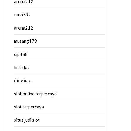
arena212
tuna787
arena212
musang178
cipit88
link slot
เว็บสล็อต
slot online terpercaya
slot terpercaya
situs judi slot