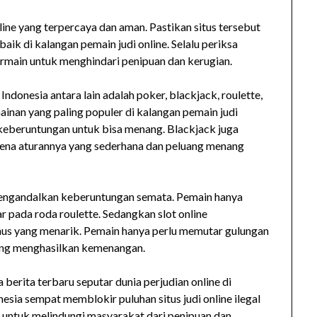
online yang terpercaya dan aman. Pastikan situs tersebut
baik di kalangan pemain judi online. Selalu periksa
bermain untuk menghindari penipuan dan kerugian.
ndonesia antara lain adalah poker, blackjack, roulette,
ainan yang paling populer di kalangan pemain judi
 keberuntungan untuk bisa menang. Blackjack juga
ena aturannya yang sederhana dan peluang menang
 mengandalkan keberuntungan semata. Pemain hanya
 pada roda roulette. Sedangkan slot online
us yang menarik. Pemain hanya perlu memutar gulungan
ang menghasilkan kemenangan.
 berita terbaru seputar dunia perjudian online di
esia sempat memblokir puluhan situs judi online ilegal
il untuk melindungi masyarakat dari penipuan dan