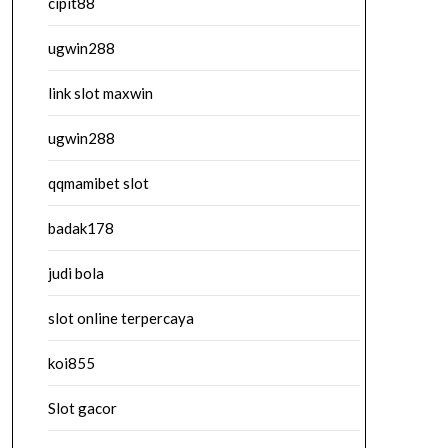
cipit88
ugwin288
link slot maxwin
ugwin288
qqmamibet slot
badak178
judi bola
slot online terpercaya
koi855
Slot gacor