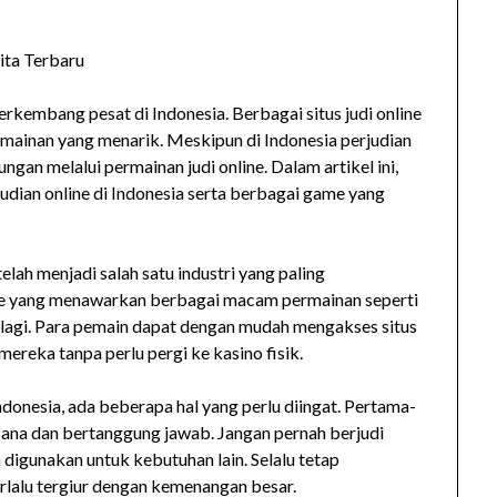
ita Terbaru
rkembang pesat di Indonesia. Berbagai situs judi online
mainan yang menarik. Meskipun di Indonesia perjudian
gan melalui permainan judi online. Dalam artikel ini,
ian online di Indonesia serta berbagai game yang
elah menjadi salah satu industri yang paling
ine yang menawarkan berbagai macam permainan seperti
k lagi. Para pemain dapat dengan mudah mengakses situs
mereka tanpa perlu pergi ke kasino fisik.
donesia, ada beberapa hal yang perlu diingat. Pertama-
sana dan bertanggung jawab. Jangan pernah berjudi
digunakan untuk kebutuhan lain. Selalu tetap
lalu tergiur dengan kemenangan besar.