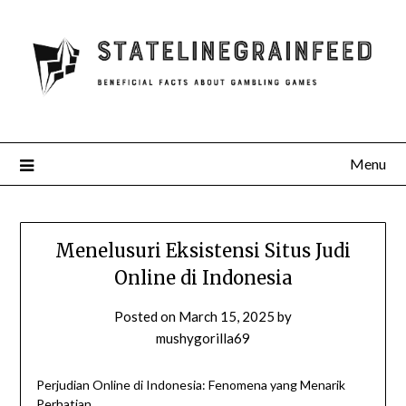
Menu
Menelusuri Eksistensi Situs Judi
Online di Indonesia
Posted on
March 15, 2025
by
mushygorilla69
Perjudian Online di Indonesia: Fenomena yang Menarik
Perhatian