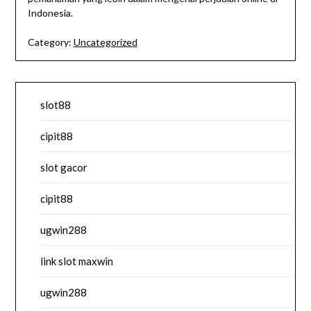
Indonesia.
Category:
Uncategorized
slot88
cipit88
slot gacor
cipit88
ugwin288
link slot maxwin
ugwin288