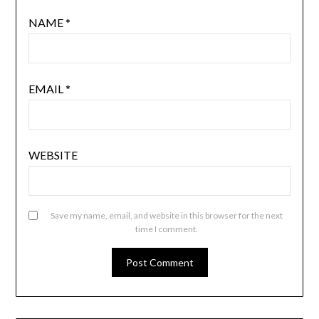
NAME
*
EMAIL
*
WEBSITE
Save my name, email, and website in this browser for the next
time I comment.